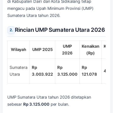
di Kabupaten Dairi dan Kota Sidikalang tetap
mengacu pada Upah Minimum Provinsi (UMP)
Sumatera Utara tahun 2026.
Rincian UMP Sumatera Utara 2026
UMP
Kenaikan
Kena
Wilayah
UMP 2025
2026
(Rp)
(
Sumatera
Rp
Rp
Rp
4,0
Utara
3.003.922
3.125.000
121.078
UMP Sumatera Utara tahun 2026 ditetapkan
sebesar
Rp 3.125.000
per bulan.