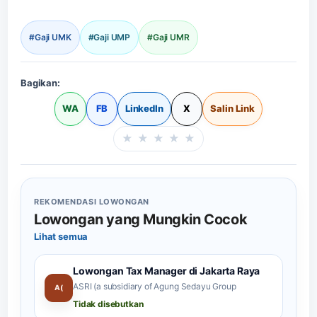
#Gaji UMK
#Gaji UMP
#Gaji UMR
Bagikan:
WA
FB
LinkedIn
X
Salin Link
★
★
★
★
★
Beri rating halaman in
REKOMENDASI LOWONGAN
Lowongan yang Mungkin Cocok
Lihat semua
Lowongan Tax Manager di Jakarta Raya
ASRI (a subsidiary of Agung Sedayu Group
A(
Tidak disebutkan