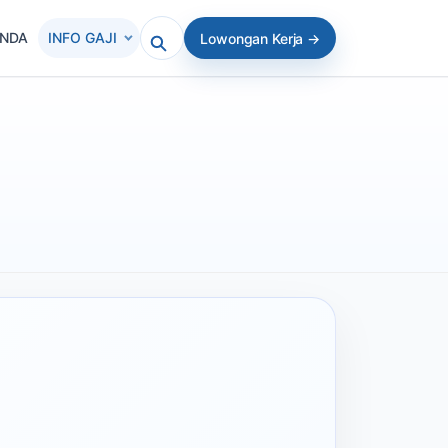
ANDA
INFO GAJI
Lowongan Kerja →
Cari artikel atau lowongan