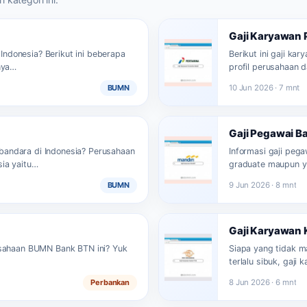
Gaji Karyawan 
i Indonesia? Berikut ini beberapa
Berikut ini gaji ka
nya…
profil perusahaan 
BUMN
10 Jun 2026 · 7 mnt
Gaji Pegawai B
i bandara di Indonesia? Perusahaan
Informasi gaji pega
sia yaitu…
graduate maupun y
BUMN
9 Jun 2026 · 8 mnt
Gaji Karyawan 
usahaan BUMN Bank BTN ini? Yuk
Siapa yang tidak m
terlalu sibuk, gaji
Perbankan
8 Jun 2026 · 6 mnt