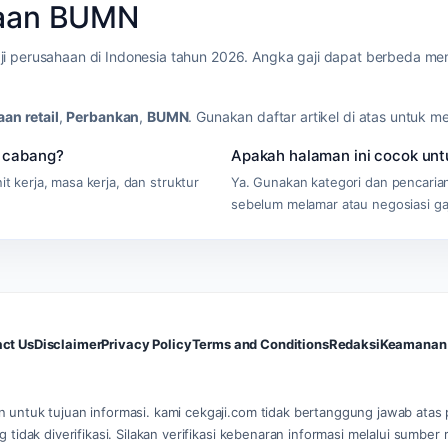
haan BUMN
i perusahaan di Indonesia tahun 2026. Angka gaji dapat berbeda menu
an retail
,
Perbankan
,
BUMN
. Gunakan daftar artikel di atas untuk
 cabang?
Apakah halaman ini cocok un
it kerja, masa kerja, dan struktur
Ya. Gunakan kategori dan pencari
sebelum melamar atau negosiasi gaj
ct Us
Disclaimer
Privacy Policy
Terms and Conditions
Redaksi
Keamanan 
n untuk tujuan informasi. kami cekgaji.com tidak bertanggung jawab atas
g tidak diverifikasi. Silakan verifikasi kebenaran informasi melalui sumbe