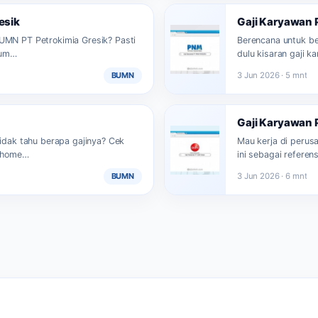
esik
Gaji Karyawan 
BUMN PT Petrokimia Gresik? Pasti
Berencana untuk be
lum…
dulu kisaran gaji 
BUMN
3 Jun 2026 · 5 mnt
Gaji Karyawan 
tidak tahu berapa gajinya? Cek
Mau kerja di perus
dihome…
ini sebagai referens
BUMN
3 Jun 2026 · 6 mnt