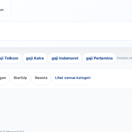
un
aji Telkom
gaji Astra
gaji Indomaret
gaji Pertamina
gan
StartUp
Swasta
Lihat semua kategori
N
 kategori ini.