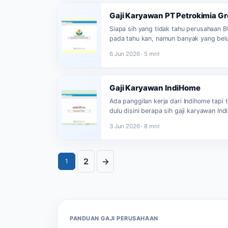
Gaji Karyawan PT Petrokimia Gr
Siapa sih yang tidak tahu perusahaan 
pada tahu kan, namun banyak yang be
6 Jun 2026 · 5 mnt
Gaji Karyawan IndiHome
Ada panggilan kerja dari Indihome tapi 
dulu disini berapa sih gaji karyawan In
3 Jun 2026 · 8 mnt
2
→
1
PANDUAN GAJI PERUSAHAAN