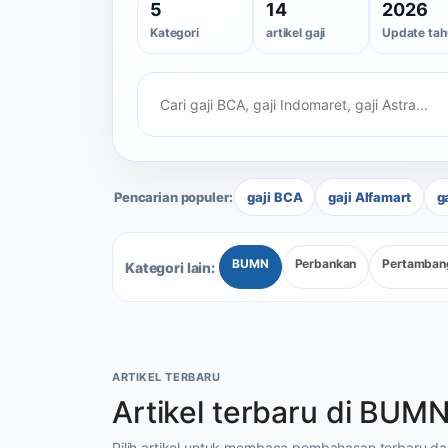
5
14
2026
Kategori
artikel gaji
Update tah
Pencarian populer:
gaji BCA
gaji Alfamart
g
BUMN
Perbankan
Pertamban
Kategori lain:
ARTIKEL TERBARU
Artikel terbaru di BUM
Pilih artikel untuk membaca pembahasan terbaru dari