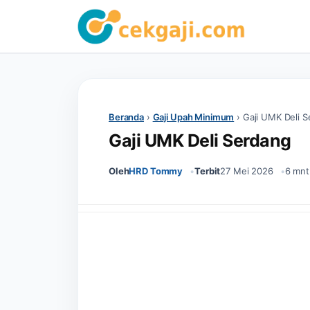
Beranda
›
Gaji Upah Minimum
›
Gaji UMK Deli 
Gaji UMK Deli Serdang
Oleh
HRD Tommy
Terbit
27 Mei 2026
6 mnt