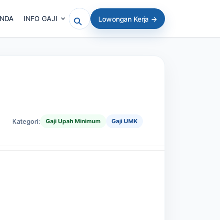
ANDA
INFO GAJI
Lowongan Kerja →
Cari artikel atau lowongan
Kategori:
Gaji Upah Minimum
Gaji UMK