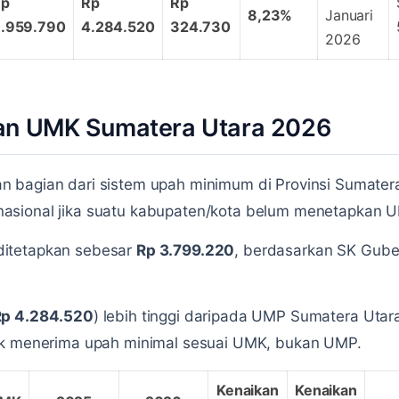
Rp
Rp
Rp
8,23%
Januari
.959.790
4.284.520
324.730
2026
an UMK Sumatera Utara 2026
 bagian dari sistem upah minimum di Provinsi Sumatera 
sional jika suatu kabupaten/kota belum menetapkan U
itetapkan sebesar
Rp 3.799.220
, berdasarkan SK Gub
Rp 4.284.520
) lebih tinggi daripada UMP Sumatera Utara
ak menerima upah minimal sesuai UMK, bukan UMP.
Kenaikan
Kenaikan