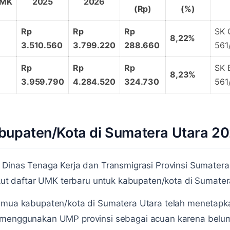
UMK
2025
2026
(Rp)
(%)
Rp
Rp
Rp
SK 
8,22%
3.510.560
3.799.220
288.660
561
Rp
Rp
Rp
SK 
8,23%
3.959.790
4.284.520
324.730
561
bupaten/Kota di Sumatera Utara 2
 Dinas Tenaga Kerja dan Transmigrasi Provinsi Sumatera 
rikut daftar UMK terbaru untuk kabupaten/kota di Sumate
semua kabupaten/kota di Sumatera Utara telah menetap
h menggunakan UMP provinsi sebagai acuan karena bel