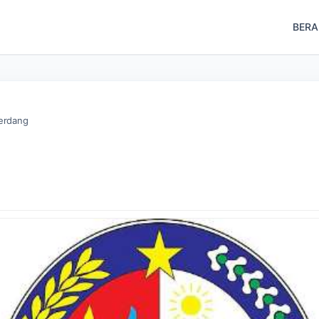
BER
Serdang