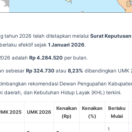
 tahun 2026 telah ditetapkan melalui
Surat Keputusan
berlaku efektif sejak
1 Januari 2026
.
2026 adalah
Rp 4.284.520
per bulan.
kan sebesar
Rp 324.730
atau
8,23%
dibandingkan UMK 
imbangkan rekomendasi Dewan Pengupahan Kabupaten D
i daerah, dan Kebutuhan Hidup Layak (KHL) terkini.
Kenaikan
Kenaikan
Berlaku
UMK 2025
UMK 2026
(Rp)
(%)
Mulai
1