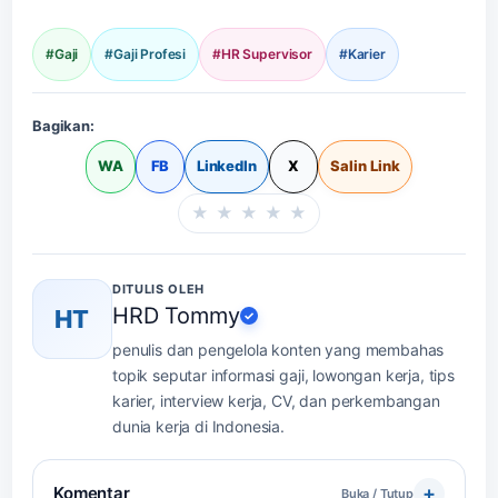
#Gaji
#Gaji Profesi
#HR Supervisor
#Karier
Bagikan:
WA
FB
LinkedIn
X
Salin Link
★
★
★
★
★
Beri rating halaman in
DITULIS OLEH
HRD Tommy
HT
✓
penulis dan pengelola konten yang membahas
topik seputar informasi gaji, lowongan kerja, tips
karier, interview kerja, CV, dan perkembangan
dunia kerja di Indonesia.
Komentar
Buka / Tutup