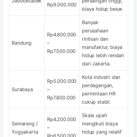
Jabodetabek
persaingan tinggi,
Rp9.000.000
biaya hidup besar.
Banyak
perusahaan
Rp4.800.000
rintisan dan
Bandung
–
manufaktur, biaya
Rp7.500.000
hidup lebih rendah
dari Jakarta.
Kota industri dan
Rp5.000.000
perdagangan,
Surabaya
–
permintaan HR
Rp7.800.000
cukup stabil.
Skala upah
Rp4.200.000
Semarang /
mengikuti biaya
–
Yogyakarta
hidup yang relatif
Rp6.500.000