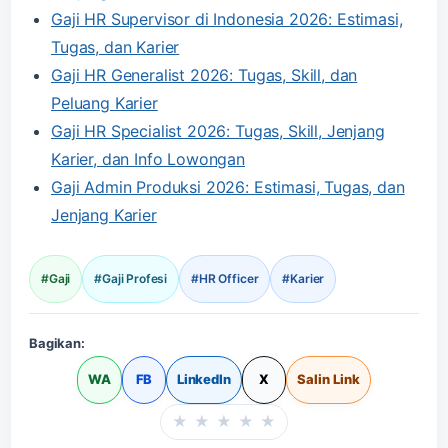
Gaji HR Supervisor di Indonesia 2026: Estimasi,
Tugas, dan Karier
Gaji HR Generalist 2026: Tugas, Skill, dan
Peluang Karier
Gaji HR Specialist 2026: Tugas, Skill, Jenjang
Karier, dan Info Lowongan
Gaji Admin Produksi 2026: Estimasi, Tugas, dan
Jenjang Karier
#Gaji
#Gaji Profesi
#HR Officer
#Karier
Bagikan:
WA
FB
LinkedIn
X
Salin Link
★
★
★
★
★
Beri rating halaman in