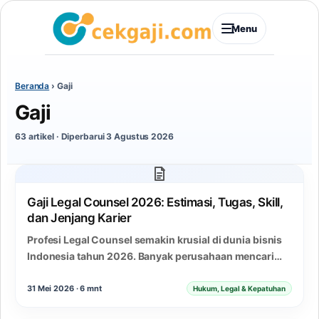
Menu
Beranda
›
Gaji
Gaji
63 artikel · Diperbarui 3 Agustus 2026
Gaji Legal Counsel 2026: Estimasi, Tugas, Skill,
dan Jenjang Karier
Profesi Legal Counsel semakin krusial di dunia bisnis
Indonesia tahun 2026. Banyak perusahaan mencari
profesional hukum internal yang tidak hanya paham
regulasi,…
31 Mei 2026 · 6 mnt
Hukum, Legal & Kepatuhan