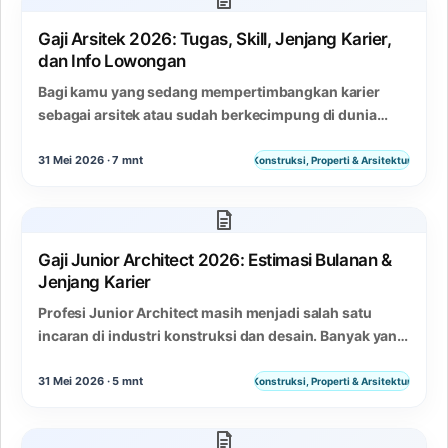
Gaji Arsitek 2026: Tugas, Skill, Jenjang Karier,
dan Info Lowongan
Bagi kamu yang sedang mempertimbangkan karier
sebagai arsitek atau sudah berkecimpung di dunia
desain dan konstruksi, informasi seputar gaji arsitek
tentu jadi…
31 Mei 2026 · 7 mnt
Konstruksi, Properti & Arsitektur
Gaji Junior Architect 2026: Estimasi Bulanan &
Jenjang Karier
Profesi Junior Architect masih menjadi salah satu
incaran di industri konstruksi dan desain. Banyak yang
penasaran seberapa besar sebenarnya gaji junior
architect…
31 Mei 2026 · 5 mnt
Konstruksi, Properti & Arsitektur