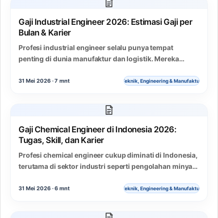
Gaji Industrial Engineer 2026: Estimasi Gaji per
Bulan & Karier
Profesi industrial engineer selalu punya tempat
penting di dunia manufaktur dan logistik. Mereka
adalah otak di balik efisiensi sistem produksi, rantai
pasok,…
31 Mei 2026 · 7 mnt
Teknik, Engineering & Manufaktur
Gaji Chemical Engineer di Indonesia 2026:
Tugas, Skill, dan Karier
Profesi chemical engineer cukup diminati di Indonesia,
terutama di sektor industri seperti pengolahan minyak
dan gas, petrokimia, farmasi, hingga manufaktur.
Banyak yang…
31 Mei 2026 · 6 mnt
Teknik, Engineering & Manufaktur