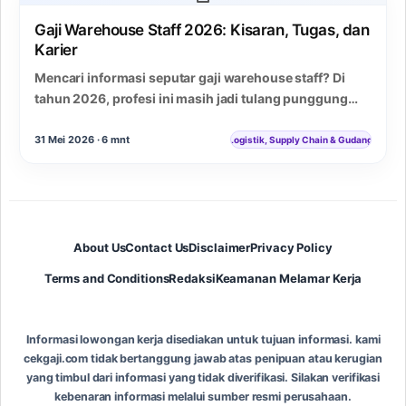
Gaji Warehouse Staff 2026: Kisaran, Tugas, dan
Karier
Mencari informasi seputar gaji warehouse staff? Di
tahun 2026, profesi ini masih jadi tulang punggung
operasional gudang dan logistik di Indonesia. Mulai…
31 Mei 2026 · 6 mnt
Logistik, Supply Chain & Gudang
About Us
Contact Us
Disclaimer
Privacy Policy
Terms and Conditions
Redaksi
Keamanan Melamar Kerja
Informasi lowongan kerja disediakan untuk tujuan informasi. kami
cekgaji.com tidak bertanggung jawab atas penipuan atau kerugian
yang timbul dari informasi yang tidak diverifikasi. Silakan verifikasi
kebenaran informasi melalui sumber resmi perusahaan.