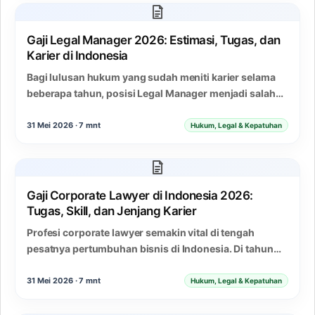
Gaji Legal Manager 2026: Estimasi, Tugas, dan
Karier di Indonesia
Bagi lulusan hukum yang sudah meniti karier selama
beberapa tahun, posisi Legal Manager menjadi salah
satu jenjang yang cukup bergengsi. Peran ini…
31 Mei 2026 · 7 mnt
Hukum, Legal & Kepatuhan
Gaji Corporate Lawyer di Indonesia 2026:
Tugas, Skill, dan Jenjang Karier
Profesi corporate lawyer semakin vital di tengah
pesatnya pertumbuhan bisnis di Indonesia. Di tahun
2026, kebutuhan akan pengacara korporat yang
mumpuni terus…
31 Mei 2026 · 7 mnt
Hukum, Legal & Kepatuhan