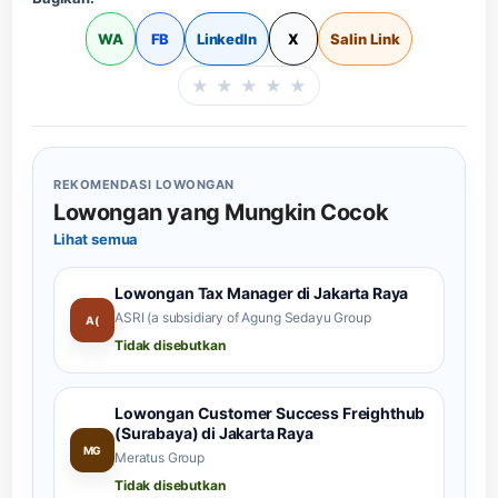
WA
FB
LinkedIn
X
Salin Link
★
★
★
★
★
Beri rating halaman in
REKOMENDASI LOWONGAN
Lowongan yang Mungkin Cocok
Lihat semua
Lowongan Tax Manager di Jakarta Raya
ASRI (a subsidiary of Agung Sedayu Group
A(
Tidak disebutkan
Lowongan Customer Success Freighthub
(Surabaya) di Jakarta Raya
MG
Meratus Group
Tidak disebutkan