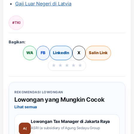
Gaji Luar Negeri di Latvia
#TKI
Bagikan:
WA
FB
LinkedIn
X
Salin Link
★
★
★
★
★
Beri rating halaman in
REKOMENDASI LOWONGAN
Lowongan yang Mungkin Cocok
Lihat semua
Lowongan Tax Manager di Jakarta Raya
ASRI (a subsidiary of Agung Sedayu Group
A(