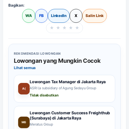
Bagikan:
WA
FB
LinkedIn
X
Salin Link
★
★
★
★
★
Beri rating halaman in
REKOMENDASI LOWONGAN
Lowongan yang Mungkin Cocok
Lihat semua
Lowongan Tax Manager di Jakarta Raya
ASRI (a subsidiary of Agung Sedayu Group
A(
Tidak disebutkan
Lowongan Customer Success Freighthub
(Surabaya) di Jakarta Raya
MG
Meratus Group