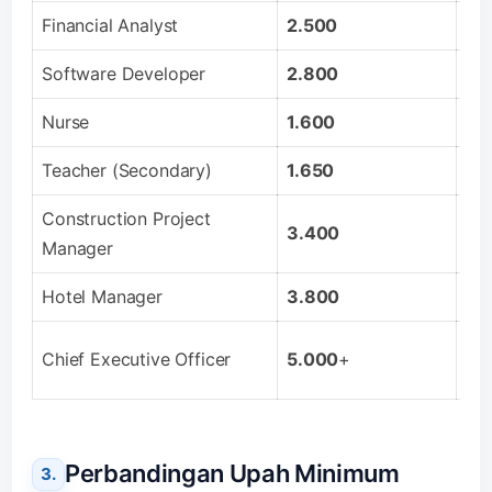
Financial Analyst
2.500
Di
Software Developer
2.800
Spe
Nurse
1.600
Te
Teacher (Secondary)
1.650
Di 
Construction Project
3.400
Pro
Manager
Hotel Manager
3.800
Di 
Per
Chief Executive Officer
5.000
+
be
Perbandingan Upah Minimum