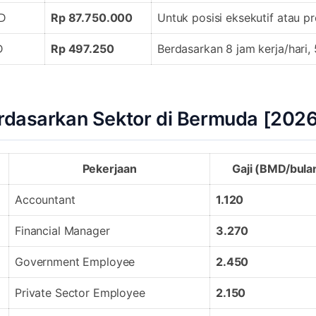
D
Rp 87.750.000
Untuk posisi eksekutif atau pr
D
Rp 497.250
Berdasarkan 8 jam kerja/hari,
erdasarkan Sektor di Bermuda [202
Pekerjaan
Gaji (BMD/bula
Accountant
1.120
Financial Manager
3.270
Government Employee
2.450
Private Sector Employee
2.150