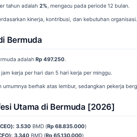
per tahun adalah
2%
, mengacu pada periode 12 bulan.
rdasarkan kinerja, kontribusi, dan kebutuhan organisasi
di Bermuda
Bermuda adalah
Rp 497.250
.
am kerja per hari dan 5 hari kerja per minggu.
m umumnya berhak atas lembur, sedangkan pekerja bergaj
ofesi Utama di Bermuda [2026]
(CEO):
3.530
BMD (
Rp 68.835.000
)
(CFO):
3.340
BMD (
Rp 65.130.000
)