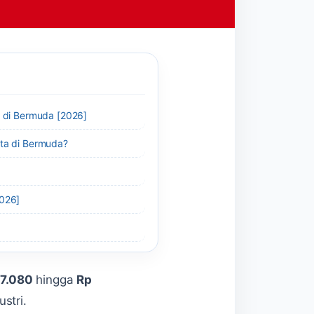
r di Bermuda [2026]
ita di Bermuda?
2026]
77.080
hingga
Rp
stri.