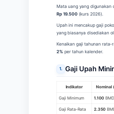
Mata uang yang digunakan d
Rp 19.500
(kurs 2026).
Upah ini mencakup gaji poko
yang biasanya disediakan ol
Kenaikan gaji tahunan rata-r
2%
per tahun kalender.
Gaji Upah Min
Indikator
Nominal
Gaji Minimum
1.100
BM
Gaji Rata-Rata
2.350
BM