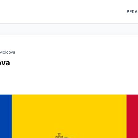
BER
 Moldova
ova