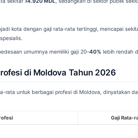
sta sekitar
14.920 MDL
, sedangkan di sektor publik seki
adi kota dengan gaji rata-rata tertinggi, mencapai sekit
spesialis.
 pedesaan umumnya memiliki gaji 20–
40%
lebih rendah d
Profesi di Moldova Tahun 2026
rata-rata untuk berbagai profesi di Moldova, dinyatakan 
rofesi
Gaji Rata-r