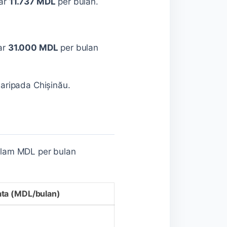
tar
11.737 MDL
per bulan.
ar
31.000 MDL
per bulan
aripada Chișinău.
dalam MDL per bulan
ata (MDL/bulan)