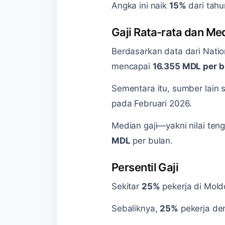
Angka ini naik
15%
dari tah
Gaji Rata-rata dan Me
Berdasarkan data dari Nation
mencapai
16.355 MDL per b
Sementara itu, sumber lain s
pada Februari 2026.
Median gaji—yakni nilai ten
MDL
per bulan.
Persentil Gaji
Sekitar
25%
pekerja di Mold
Sebaliknya,
25%
pekerja den