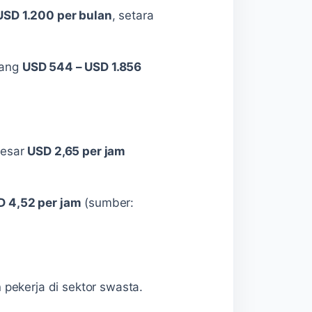
USD 1.200 per bulan
, setara
tang
USD 544 – USD 1.856
besar
USD 2,65 per jam
D 4,52 per jam
(sumber:
pekerja di sektor swasta.