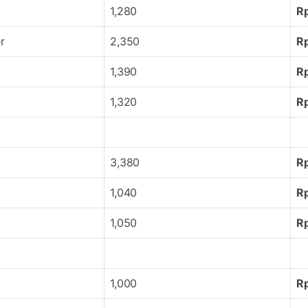
1,280
R
r
2,350
R
1,390
R
1,320
R
3,380
R
1,040
R
1,050
Rp
1,000
R