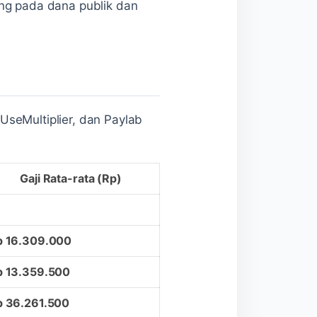
ung pada dana publik dan
 UseMultiplier, dan Paylab
Gaji Rata-rata (Rp)
p 16.309.000
p 13.359.500
p 36.261.500