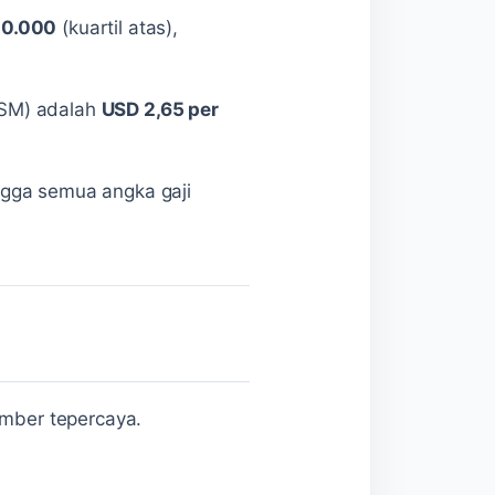
00.000
(kuartil atas),
FSM) adalah
USD 2,65 per
ngga semua angka gaji
umber tepercaya.