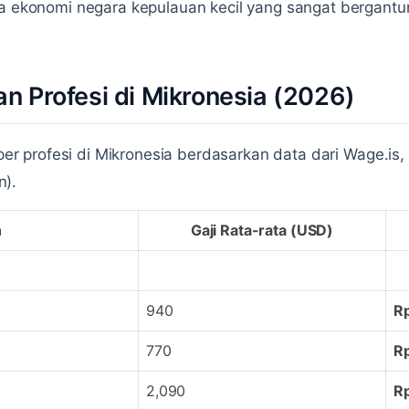
la ekonomi negara kepulauan kecil yang sangat bergant
an Profesi di Mikronesia (2026)
a per profesi di Mikronesia berdasarkan data dari Wage.is,
n).
n
Gaji Rata-rata (USD)
940
R
770
R
2,090
R