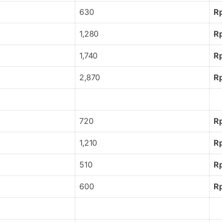
630
R
1,280
R
1,740
R
2,870
R
720
R
1,210
R
510
R
600
R