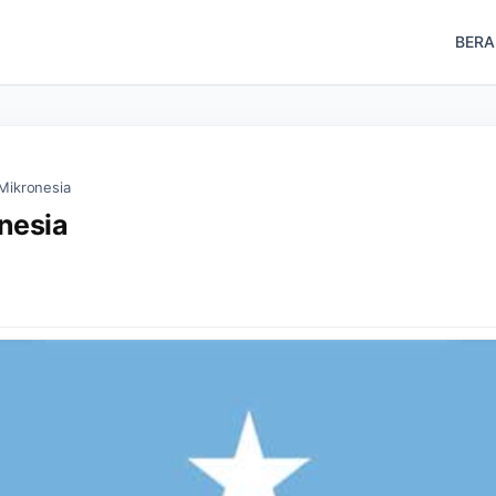
BER
 Mikronesia
onesia