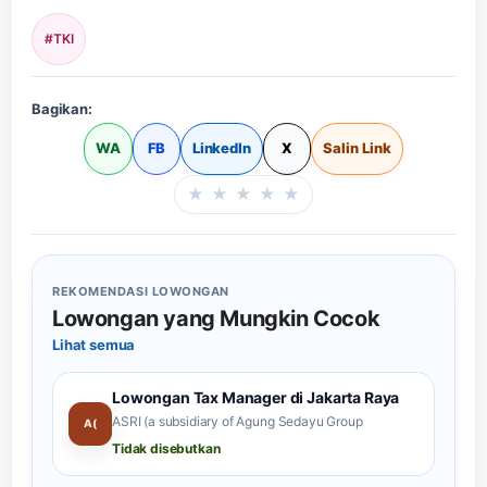
#TKI
Bagikan:
WA
FB
LinkedIn
X
Salin Link
★
★
★
★
★
Beri rating halaman in
REKOMENDASI LOWONGAN
Lowongan yang Mungkin Cocok
Lihat semua
Lowongan Tax Manager di Jakarta Raya
ASRI (a subsidiary of Agung Sedayu Group
A(
Tidak disebutkan