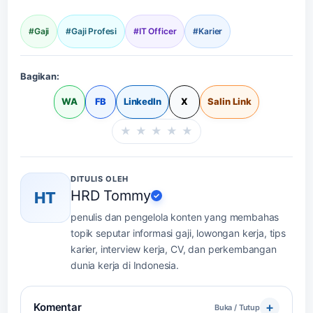
#Gaji
#Gaji Profesi
#IT Officer
#Karier
Bagikan:
WA
FB
LinkedIn
X
Salin Link
★
★
★
★
★
Beri rating halaman in
DITULIS OLEH
HRD Tommy
HT
✓
penulis dan pengelola konten yang membahas
topik seputar informasi gaji, lowongan kerja, tips
karier, interview kerja, CV, dan perkembangan
dunia kerja di Indonesia.
Komentar
Buka / Tutup