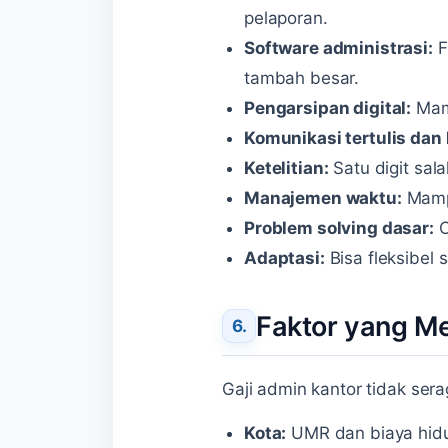
pelaporan.
Software administrasi:
F
tambah besar.
Pengarsipan digital:
Mamp
Komunikasi tertulis dan 
Ketelitian:
Satu digit salah
Manajemen waktu:
Mampu
Problem solving dasar:
C
Adaptasi:
Bisa fleksibel 
Faktor yang M
Gaji admin kantor tidak ser
Kota:
UMR dan biaya hidu