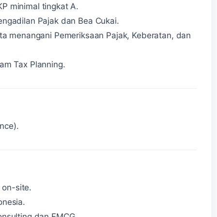
KP minimal tingkat A.
Pengadilan Pajak dan Bea Cukai.
a menangani Pemeriksaan Pajak, Keberatan, dan
m Tax Planning.
nce).
on-site.
onesia.
Consulting dan FMCG.