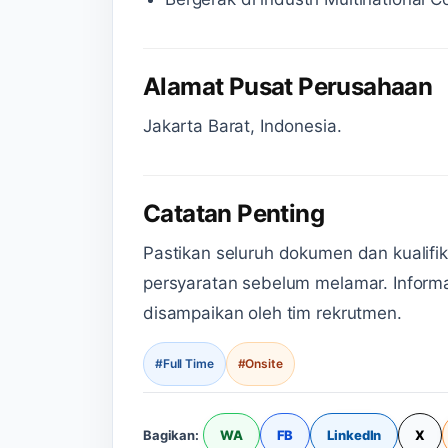
Alamat Pusat Perusahaan
Jakarta Barat, Indonesia.
Catatan Penting
Pastikan seluruh dokumen dan kualifi
persyaratan sebelum melamar. Informas
disampaikan oleh tim rekrutmen.
#Full Time
#Onsite
WA
FB
LinkedIn
X
Bagikan: