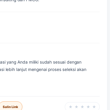
kasi yang Anda miliki sudah sesuai dengan
i lebih lanjut mengenai proses seleksi akan
★
★
★
★
★
Salin Link
Beri ra