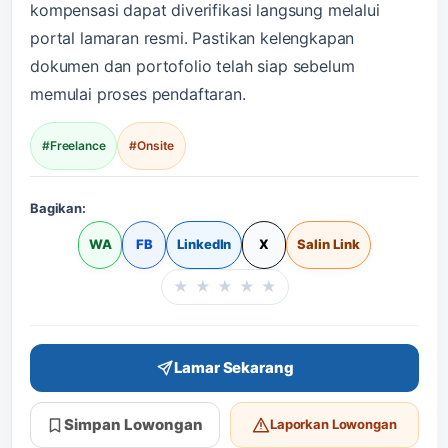
kompensasi dapat diverifikasi langsung melalui
portal lamaran resmi. Pastikan kelengkapan
dokumen dan portofolio telah siap sebelum
memulai proses pendaftaran.
#Freelance
#Onsite
Bagikan:
WA
FB
LinkedIn
X
Salin Link
★
★
★
★
★
Beri rating halaman in
Lamar Sekarang
Simpan Lowongan
Laporkan Lowongan