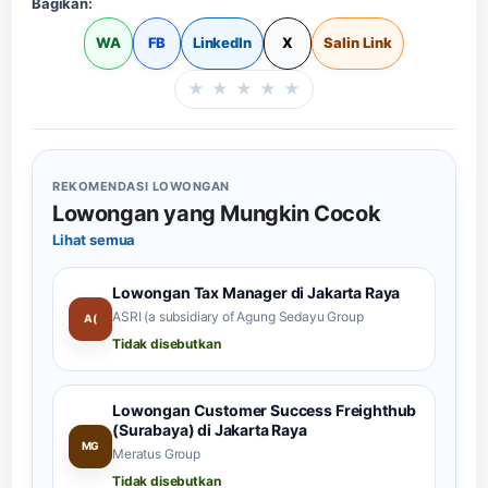
Bagikan:
WA
FB
LinkedIn
X
Salin Link
★
★
★
★
★
Beri rating halaman in
REKOMENDASI LOWONGAN
Lowongan yang Mungkin Cocok
Lihat semua
Lowongan Tax Manager di Jakarta Raya
ASRI (a subsidiary of Agung Sedayu Group
A(
Tidak disebutkan
Lowongan Customer Success Freighthub
(Surabaya) di Jakarta Raya
MG
Meratus Group
Tidak disebutkan