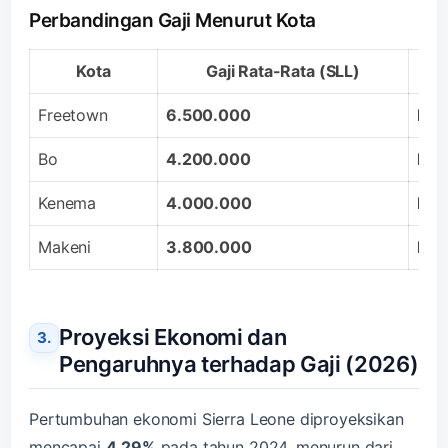
Perbandingan Gaji Menurut Kota
Kota
Gaji Rata-Rata (SLL)
Freetown
6.500.000
Rp 
Bo
4.200.000
Rp 
Kenema
4.000.000
Rp 
Makeni
3.800.000
Rp 
Proyeksi Ekonomi dan
Pengaruhnya terhadap Gaji (2026)
Pertumbuhan ekonomi Sierra Leone diproyeksikan
mencapai
4,29%
pada tahun 2024, menurun dari