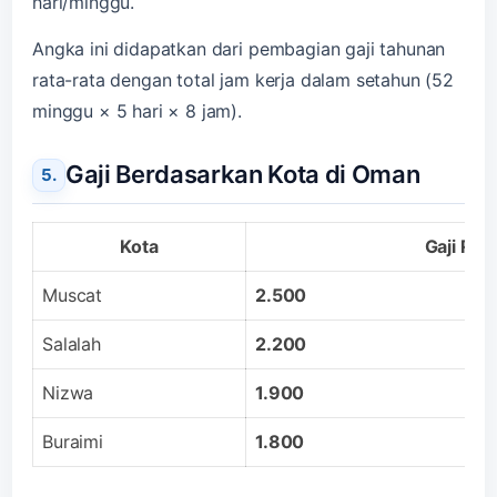
hari/minggu.
Angka ini didapatkan dari pembagian gaji tahunan
rata-rata dengan total jam kerja dalam setahun (52
minggu × 5 hari × 8 jam).
Gaji Berdasarkan Kota di Oman
Kota
Gaji Ra
Muscat
2.500
Salalah
2.200
Nizwa
1.900
Buraimi
1.800