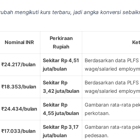
erubah mengikuti kurs terbaru, jadi angka konversi seba
Perkiraan
Nominal INR
Ke
Rupiah
Sekitar Rp 4,51
Berdasarkan data PLFS 
₹24.217/bulan
juta/bulan
wage/salaried employm
Sekitar Rp
Berdasarkan data PLFS 
₹18.353/bulan
3,42 juta/bulan
wage/salaried employm
Sekitar Rp
Gambaran rata-rata peke
₹24.434/bulan
4,55 juta/bulan
perkotaan.
Sekitar Rp 3,17
Gambaran rata-rata peke
₹17.033/bulan
juta/bulan
pedesaan.