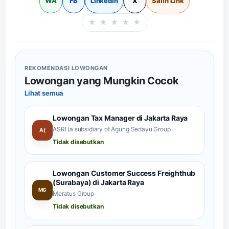
WA
FB
LinkedIn
X
Salin Link
★
★
★
★
★
Beri rating halaman in
REKOMENDASI LOWONGAN
Lowongan yang Mungkin Cocok
Lihat semua
Lowongan Tax Manager di Jakarta Raya
ASRI (a subsidiary of Agung Sedayu Group
A(
Tidak disebutkan
Lowongan Customer Success Freighthub
(Surabaya) di Jakarta Raya
MG
Meratus Group
Tidak disebutkan