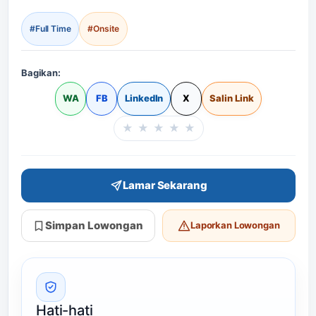
#Full Time
#Onsite
Bagikan:
WA
FB
LinkedIn
X
Salin Link
★
★
★
★
★
Beri rating halaman in
Lamar Sekarang
Simpan Lowongan
Laporkan Lowongan
Hati-hati