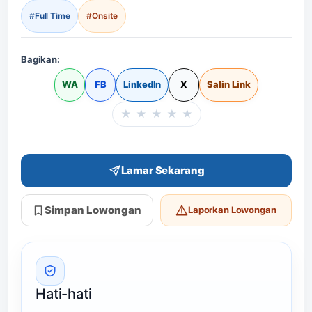
#Full Time
#Onsite
Bagikan:
WA
FB
LinkedIn
X
Salin Link
★
★
★
★
★
Beri rating halaman in
Lamar Sekarang
Simpan Lowongan
Laporkan Lowongan
Hati-hati