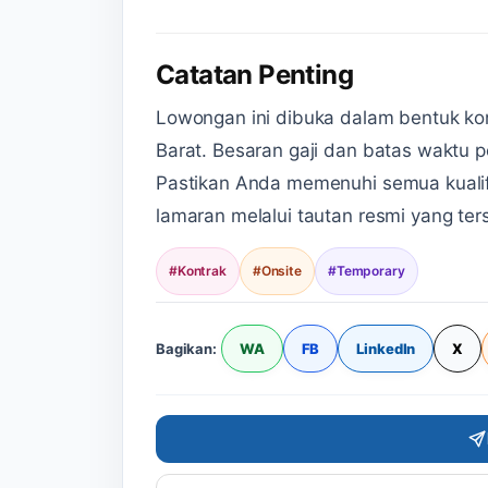
Catatan Penting
Lowongan ini dibuka dalam bentuk kon
Barat. Besaran gaji dan batas waktu 
Pastikan Anda memenuhi semua kualif
lamaran melalui tautan resmi yang te
#Kontrak
#Onsite
#Temporary
WA
FB
LinkedIn
X
Bagikan: