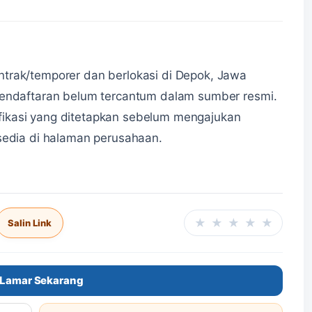
trak/temporer dan berlokasi di Depok, Jawa
pendaftaran belum tercantum dalam sumber resmi.
ikasi yang ditetapkan sebelum mengajukan
rsedia di halaman perusahaan.
★
★
★
★
★
Salin Link
Beri ra
Lamar Sekarang