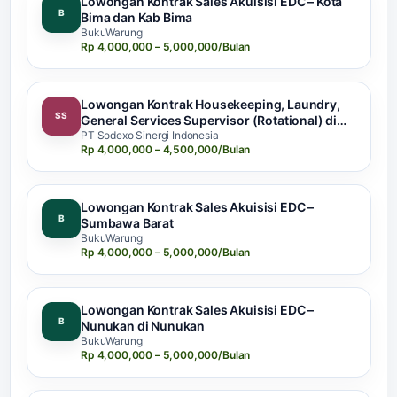
Lowongan Kontrak Sales Akuisisi EDC – Kota
B
Bima dan Kab Bima
BukuWarung
Rp 4,000,000 – 5,000,000/Bulan
Lowongan Kontrak Housekeeping, Laundry,
SS
General Services Supervisor (Rotational) di
Sulawesi Tengah
PT Sodexo Sinergi Indonesia
Rp 4,000,000 – 4,500,000/Bulan
Lowongan Kontrak Sales Akuisisi EDC –
B
Sumbawa Barat
BukuWarung
Rp 4,000,000 – 5,000,000/Bulan
Lowongan Kontrak Sales Akuisisi EDC –
B
Nunukan di Nunukan
BukuWarung
Rp 4,000,000 – 5,000,000/Bulan