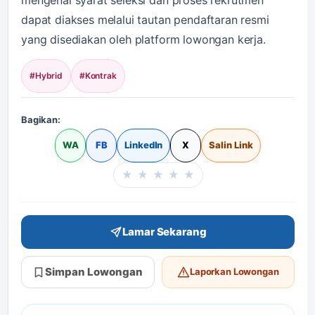
dapat diakses melalui tautan pendaftaran resmi
yang disediakan oleh platform lowongan kerja.
#Hybrid
#Kontrak
Bagikan:
WA
FB
LinkedIn
X
Salin Link
★
★
★
★
★
Beri rating halaman in
Lamar Sekarang
Simpan Lowongan
Laporkan Lowongan