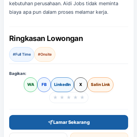
kebutuhan perusahaan. Aidi Jobs tidak meminta
biaya apa pun dalam proses melamar kerja.
Ringkasan Lowongan
#Full Time
#Onsite
Bagikan:
WA
FB
LinkedIn
X
Salin Link
★
★
★
★
★
Beri rating halaman in
Lamar Sekarang