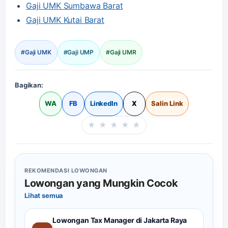
Gaji UMK Sumbawa Barat
Gaji UMK Kutai Barat
#Gaji UMK
#Gaji UMP
#Gaji UMR
Bagikan:
WA
FB
LinkedIn
X
Salin Link
★
★
★
★
★
Beri rating halaman in
REKOMENDASI LOWONGAN
Lowongan yang Mungkin Cocok
Lihat semua
Lowongan Tax Manager di Jakarta Raya