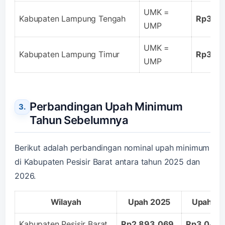
UMK =
Kabupaten Lampung Tengah
Rp3.04
UMP
UMK =
Kabupaten Lampung Timur
Rp3.04
UMP
Perbandingan Upah Minimum
Tahun Sebelumnya
Berikut adalah perbandingan nominal upah minimum
di Kabupaten Pesisir Barat antara tahun 2025 dan
2026.
Wilayah
Upah 2025
Upah 2
Kabupaten Pesisir Barat
Rp2.893.069
Rp3.047.