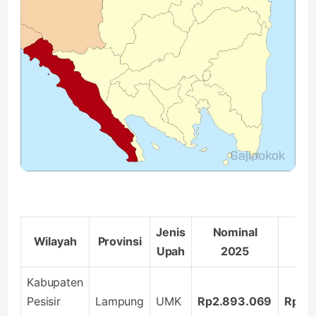
Jenis
Nominal
No
Wilayah
Provinsi
Upah
2025
2
Kabupaten
Pesisir
Lampung
UMK
Rp2.893.069
Rp3.