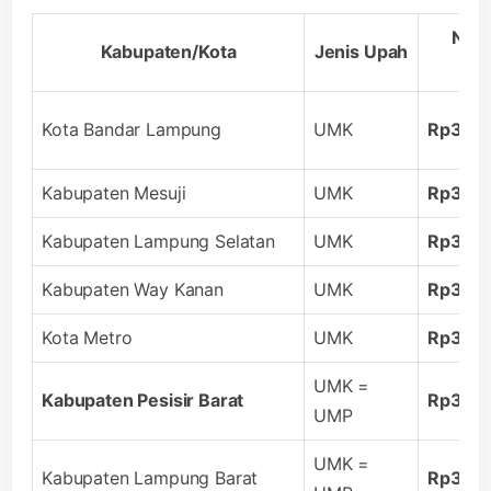
Nomi
Kabupaten/Kota
Jenis Upah
20
Kota Bandar Lampung
UMK
Rp3.49
Kabupaten Mesuji
UMK
Rp3.22
Kabupaten Lampung Selatan
UMK
Rp3.21
Kabupaten Way Kanan
UMK
Rp3.18
Kota Metro
UMK
Rp3.05
UMK =
Kabupaten Pesisir Barat
Rp3.04
UMP
UMK =
Kabupaten Lampung Barat
Rp3.04