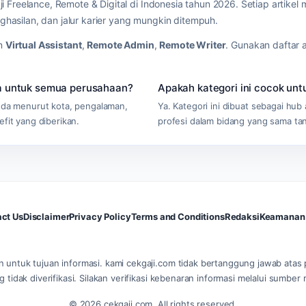
 Freelance, Remote & Digital di Indonesia tahun 2026. Setiap artikel m
hasilan, dan jalur karier yang mungkin ditempuh.
in
Virtual Assistant
,
Remote Admin
,
Remote Writer
. Gunakan daftar 
ma untuk semua perusahaan?
Apakah kategori ini cocok un
beda menurut kota, pengalaman,
Ya. Kategori ini dibuat sebagai h
efit yang diberikan.
profesi dalam bidang yang sama tan
ct Us
Disclaimer
Privacy Policy
Terms and Conditions
Redaksi
Keamanan 
n untuk tujuan informasi. kami cekgaji.com tidak bertanggung jawab atas
g tidak diverifikasi. Silakan verifikasi kebenaran informasi melalui sumbe
© 2026 cekgaji.com. All rights reserved.