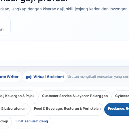
an, lengkap dengan kisaran gaji, skill, jenjang karier, dan lowongan t
un
ote Writer
gaji Virtual Assistant
si, Keuangan & Pajak
Customer Service & Layanan Pelanggan
Cyberse
i & Laboratorium
Food & Beverage, Restoran & Perhotelan
Freelance, R
ologi
Lihat semua bidang