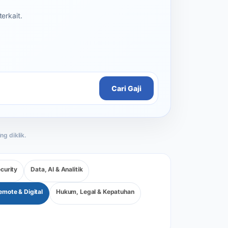
erkait.
Cari Gaji
curity
Data, AI & Analitik
emote & Digital
Hukum, Legal & Kepatuhan