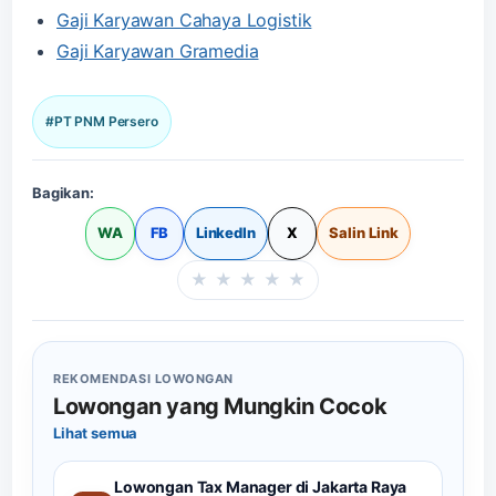
Gaji Karyawan Cahaya Logistik
Gaji Karyawan Gramedia
#PT PNM Persero
Bagikan:
WA
FB
LinkedIn
X
Salin Link
★
★
★
★
★
Beri rating halaman in
REKOMENDASI LOWONGAN
Lowongan yang Mungkin Cocok
Lihat semua
Lowongan Tax Manager di Jakarta Raya