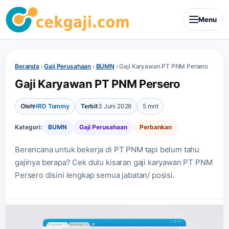
Menu
Beranda
›
Gaji Perusahaan
›
BUMN
›
Gaji Karyawan PT PNM Persero
Gaji Karyawan PT PNM Persero
Oleh
HRD Tommy
Terbit
3 Juni 2026
5 mnt
Kategori:
BUMN
Gaji Perusahaan
Perbankan
Berencana untuk bekerja di PT PNM tapi belum tahu
gajinya berapa? Cek dulu kisaran gaji karyawan PT PNM
Persero disini lengkap semua jabatan/ posisi.