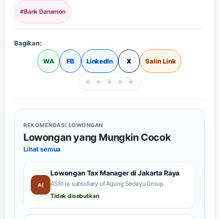
#Bank Danamon
Bagikan:
WA
FB
LinkedIn
X
Salin Link
★
★
★
★
★
Beri rating halaman in
REKOMENDASI LOWONGAN
Lowongan yang Mungkin Cocok
Lihat semua
Lowongan Tax Manager di Jakarta Raya
ASRI (a subsidiary of Agung Sedayu Group
A(
Tidak disebutkan