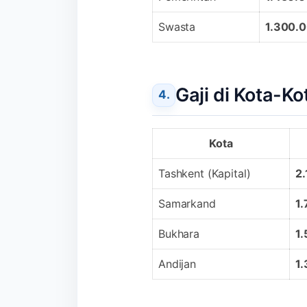
Swasta
1.300.
Gaji di Kota-K
Kota
Tashkent (Kapital)
2
Samarkand
1
Bukhara
1
Andijan
1