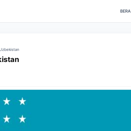
BER
 Uzbekistan
kistan