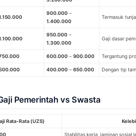
900.000
–
1.150.000
Termasuk tunj
1.400.000
950.000
–
1.100.000
Gaji dasar pem
1.300.000
750.000
600.000
–
900.000
Tergantung pro
500.000
400.000
–
650.000
Dengan tip tam
Gaji Pemerintah vs Swasta
aji Rata-Rata (UZS)
Keleb
000
Stabilitas kerja, jaminan sosial