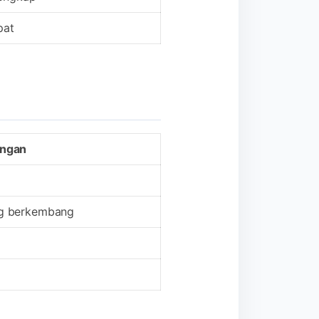
pat
angan
ang berkembang