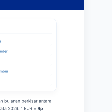
a
ender
embur
an bulanan berkisar antara
-rata 2026: 1 EUR =
Rp