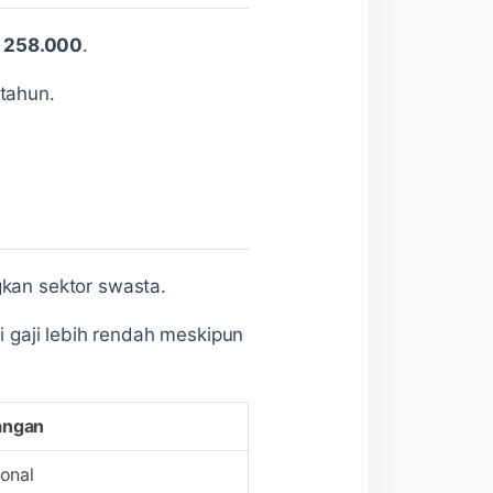
 258.000
.
/tahun.
gkan sektor swasta.
i gaji lebih rendah meskipun
angan
ional