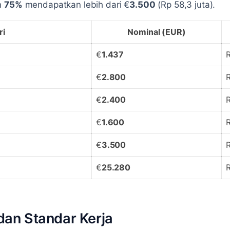
n
75%
mendapatkan lebih dari €
3.500
(Rp 58,3 juta).
ri
Nominal (EUR)
€
1.437
R
€
2.800
R
€
2.400
R
€
1.600
R
€
3.500
R
€
25.280
R
dan Standar Kerja