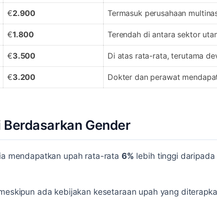
€
2.900
Termasuk perusahaan multinas
€
1.800
Terendah di antara sektor ut
€
3.500
Di atas rata-rata, terutama de
€
3.200
Dokter dan perawat mendapat
i Berdasarkan Gender
ria mendapatkan upah rata-rata
6%
lebih tinggi daripad
 meskipun ada kebijakan kesetaraan upah yang diterapka