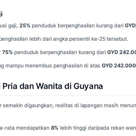
i
si gaji,
25%
penduduk berpenghasilan kurang dari
GYD
enghasilan lebih dari angka persentil ke-25 tersebut.
r
75%
penduduk berpenghasilan kurang dari
GYD 242.0
ang mampu menembus penghasilan di atas
GYD 242.000
 Pria dan Wanita di Guyana
 semakin digaungkan, realitas di lapangan masih menu
ata-rata mendapatkan
8%
lebih tinggi daripada rekan wan