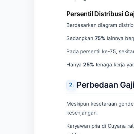
Persentil Distribusi Gaj
Berdasarkan diagram distribu
Sedangkan
75%
lainnya berp
Pada persentil ke-75, sekita
Hanya
25%
tenaga kerja y
Perbedaan Gaji
Meskipun kesetaraan gender
kesenjangan.
Karyawan pria di Guyana r