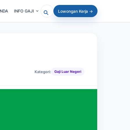
ANDA
INFO GAJI
Lowongan Kerja →
Cari artikel atau lowongan
Kategori:
Gaji Luar Negeri