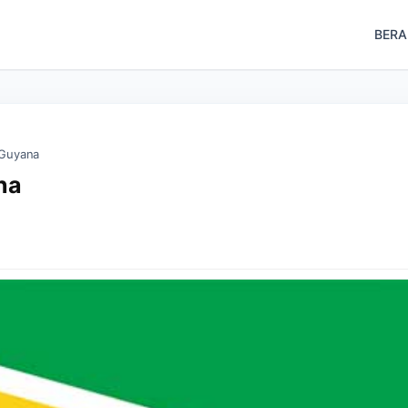
BER
 Guyana
na