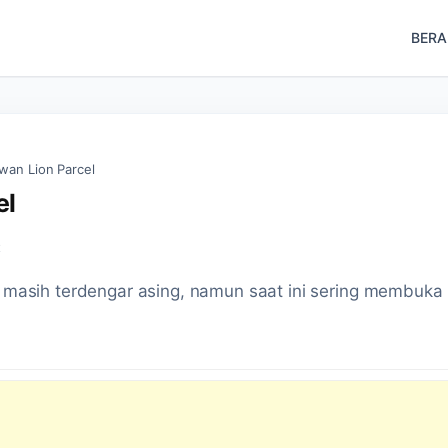
BER
awan Lion Parcel
el
t
 masih terdengar asing, namun saat ini sering membuka lo