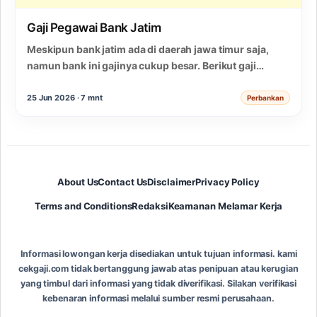
Gaji Pegawai Bank Jatim
Meskipun bank jatim ada di daerah jawa timur saja,
namun bank ini gajinya cukup besar. Berikut gaji
pegawai bank jatim semua jabatan.…
25 Jun 2026 · 7 mnt
Perbankan
About Us
Contact Us
Disclaimer
Privacy Policy
Terms and Conditions
Redaksi
Keamanan Melamar Kerja
Informasi lowongan kerja disediakan untuk tujuan informasi. kami
cekgaji.com tidak bertanggung jawab atas penipuan atau kerugian
yang timbul dari informasi yang tidak diverifikasi. Silakan verifikasi
kebenaran informasi melalui sumber resmi perusahaan.